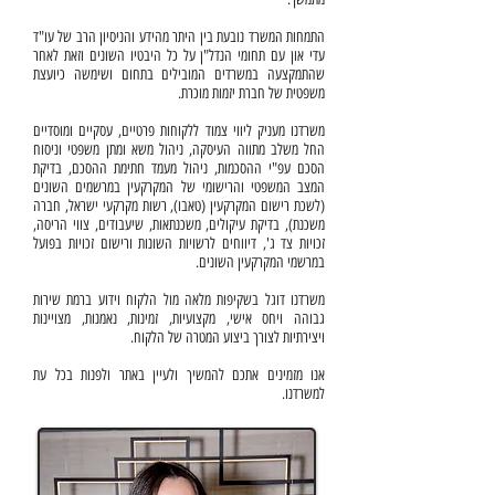
התמחות המשרד נובעת בין היתר מהידע והניסיון הרב של עו"ד
עדי און עם תחומי הנדל"ן על כל היבטיו השונים וזאת לאחר
שהתמקצעה במשרדים המובילים בתחום ושימשה כיועצת
משפטית של חברת יזמות מוכרת.
משרדנו מעניק ליווי צמוד ללקוחות פרטיים, עסקיים ומוסדיים
החל משלב מתווה העיסקה, ניהול משא ומתן משפטי וניסוח
הסכם עפ"י ההסכמות, ניהול מעמד חתימת ההסכם, בדיקת
המצב המשפטי והרישומי של המקרקעין במרשמים השונים
(לשכת רישום המקרקעין (טאבו), רשות מקרקעי ישראל, חברה
משכנת), בדיקת עיקולים, משכנתאות, שיעבודים, צווי הריסה,
זכויות צד ג', דיווחים לרשויות השונות ורישום זכויות בפועל
במרשמי המקרקעין השונים.
משרדנו דוגל בשקיפות מלאה מול הלקוח וידוע ברמת שירות
גבוהה ויחס אישי, מקצועיות, זמינות, נאמנות, מצויינות
ויצירתיות לצורך ביצוע המטרה של הלקוח.
אנו מזמינים אתכם להמשיך ולעיין באתר ולפנות בכל עת
למשרדנו.