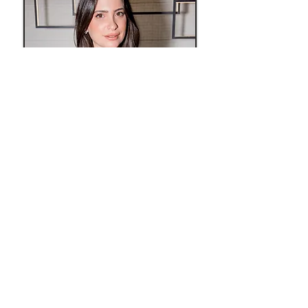
טלפון: 04-8674745 |
פקס: 04-9938868 |
נייד:
050-9966523
|
מייל:
adionnlaw@gmail.com
|
רחוב העמקים 9, טבריה | ת.ד 206 | מיקוד 1420403