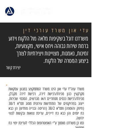
עדי און משרד עורכי דין
משרדנו דוגל בשקיפות מלאה מול הלקוח וידוע
ברמת שירות גבוהה ויחס אישי, מקצועיות,
זמינות, נאמנות, מצויינות ויצירתיות לצורך
ביצוע המטרה של הלקוח.
יצירת קשר
משרד עוה"ד עדי און הינו משרד המתמקצע במגוון עסקאות
מקרקעין כגון מכירת/רכישת דירה, רכישת דירה מקבלן,
מכירת/רכישת נכסים מסחריים ו/או מגרשים, הסכמי שכירות,
ייצוג בפרויקטים של התחדשות עירונית מסוג תמ"א 38/1
(חיזוק והוספה) ותמ"א 38/2 (הריסה ובנייה מחדש) הן כבא
כח יזמים והן כבא כח דיירים, עריכת צוואות ובקשות לצווי
ירושה.
כמו כן משרדנו מוסמך ע"י האפוטרופוס הכללי לעריכת יפוי כח
מתמשך.